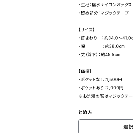
・生地：撥水ナイロンオックス（
・留め部分：マジックテープ
【サイズ】
・首まわり ：約34.0～41.0
・幅 ：約38.0cm
・丈（首下）：約45.5cm
【価格】
・ポケットなし：1,500円
・ポケットあり：2,000円
※お洗濯の際はマジックテー
とめ方
選択