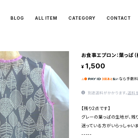
BLOG
ALL ITEM
CATEGORY
CONTACT
お食事エプロン：葉っぱ（
1,500
¥
なら
手数
別途送料がかかります。
送料
【残り2点です】
グレーの葉っぱの生地が、残
迷っている方がいらっしゃいま
-----