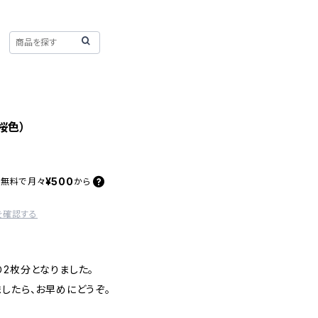
桜色）
¥500
料無料で
月々
から
を確認する
り2枚分となりました。
したら、お早めにどうぞ。