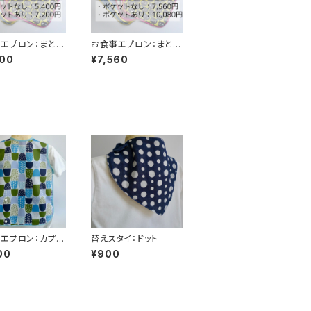
エプロン：まとめ
お食事エプロン：まとめ
枚
買い6枚
400
¥7,560
エプロン：カプセ
替えスタイ：ドット
00
¥900