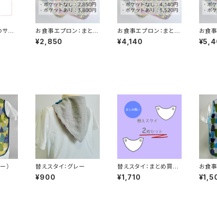
のサイ
お食事エプロン：まとめ
お食事エプロン：まとめ
お食事
買い2枚
買い3枚
買い4
¥2,850
¥4,140
¥5,
ー）
替えスタイ：グレー
替えスタイ：まとめ買い
お食事
2枚
ル
¥900
¥1,710
¥1,5