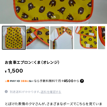
1
/5
お食事エプロン：くま（オレンジ）
1,500
¥
¥500
なら
手数料無料で
月々
から
別途送料がかかります。
送料を確認する
とぼけた表情のクマさんが、さまざまなポーズでこちらを見ていま