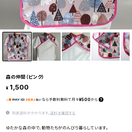
1
/5
森の仲間（ピンク）
1,500
¥
¥500
なら
手数料無料で
月々
から
別途送料がかかります。
送料を確認する
ゆたかな森の中で、動物たちがのんびり暮らしています。