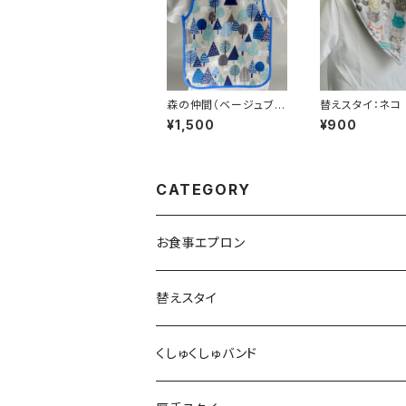
森の仲間（ベージュブル
替えスタイ：ネコ
ー）
¥1,500
¥900
CATEGORY
お食事エプロン
替えスタイ
くしゅくしゅバンド