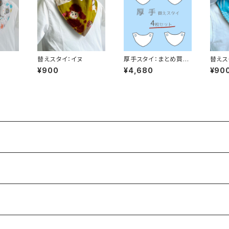
替えスタイ：イヌ
厚手スタイ：まとめ買い
替えス
4枚
ー）
¥900
¥4,680
¥90