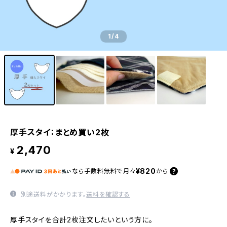
1
/4
厚手スタイ：まとめ買い2枚
2,470
¥
¥820
なら
手数料無料で
月々
から
別途送料がかかります。
送料を確認する
厚手スタイを合計2枚注文したいという方に。