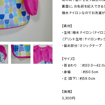
裏面に、お名前を記入できる
撥水ナイロンなのでお洗濯が
【素材】
・生地：撥水ナイロン（ナイロン
（プリント生地：ナイロンオッ
・留め部分：マジックテープ
【サイズ】
・首まわり ：約33.0～42.0
・身幅 ：約50.5cm
・丈（首下）：約59.0cm
【価格】
3,300円