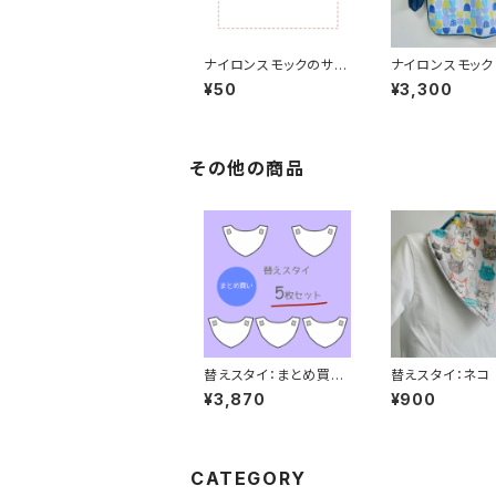
ナイロンスモックのサイ
ナイロンスモック
ズ
セルブルー
¥50
¥3,300
その他の商品
替えスタイ：まとめ買い
替えスタイ：ネコ
5枚
¥3,870
¥900
CATEGORY