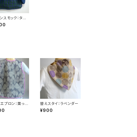
ンスモック：ター
ェック
00
エプロン：葉っぱ
替えスタイ：ラベンダー
）
00
¥900