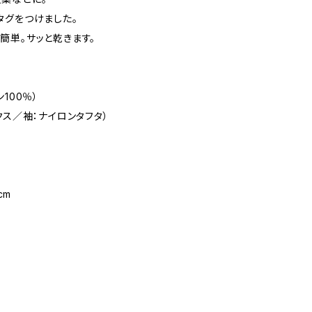
タグをつけました。
簡単。サッと乾きます。
100％）
クス／袖：ナイロンタフタ）
cm