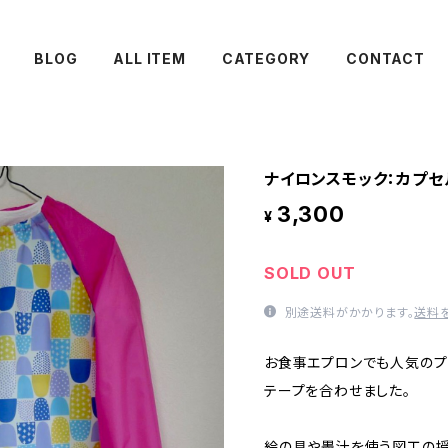
BLOG
ALL ITEM
CATEGORY
CONTACT
ナイロンスモック：カプセ
3,300
¥
SOLD OUT
別途送料がかかります。
送料
お食事エプロンでも人気のプ
テープを合わせました。
絵の具や墨汁を使う図工の授