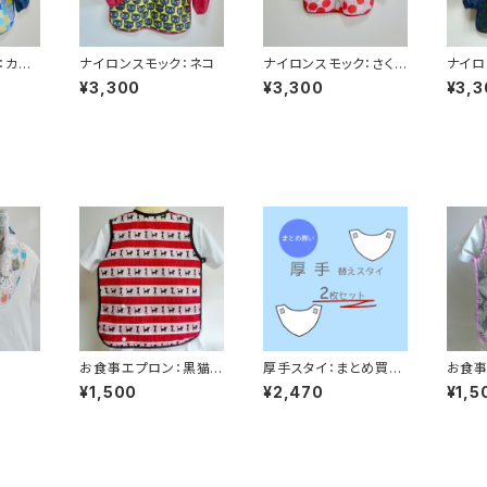
：カプ
ナイロンスモック：ネコ
ナイロンスモック：さくら
ナイロ
んぼ
タンチ
¥3,300
¥3,300
¥3,3
お食事エプロン：黒猫リ
厚手スタイ：まとめ買い
お食事
ボン
2枚
（桜色
¥1,500
¥2,470
¥1,5