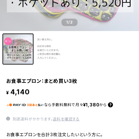
1
/2
お食事エプロン：まとめ買い3枚
4,140
¥
¥1,380
なら
手数料無料で
月々
から
別途送料がかかります。
送料を確認する
お食事エプロンを合計3枚注文したいという方に。