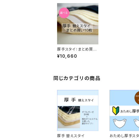
厚手スタイ：まとめ買い
10枚
¥10,660
同じカテゴリの商品
厚手 替えスタイ
おためし厚手ス