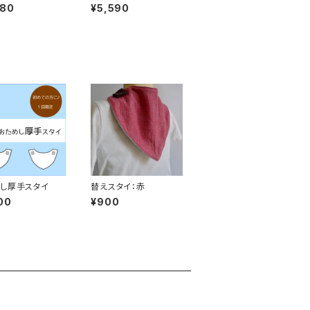
5枚
680
¥5,590
し厚手スタイ
替えスタイ：赤
00
¥900