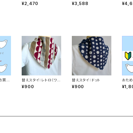
2枚
3枚
4枚
¥2,470
¥3,588
¥4,
め買い
替えスタイ：レトロ（ワイ
替えスタイ：ドット
おため
ン）
¥900
¥900
¥1,8