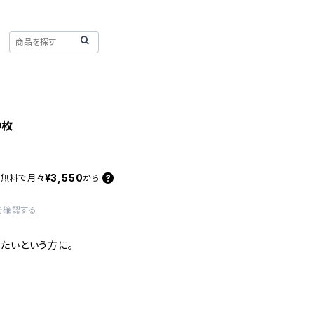
0枚
¥3,550
料無料で
月々
から
を確認する
たいという方に。