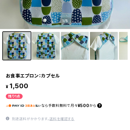
1
/5
お食事エプロン：カプセル
1,500
¥
残り1点
¥500
なら
手数料無料で
月々
から
別途送料がかかります。
送料を確認する