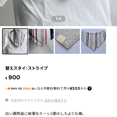
1
/4
替えスタイ：ストライプ
900
¥
¥300
なら
手数料無料で
月々
から
別途送料がかかります。
送料を確認する
白い画用紙に絵筆をスーッと動かしたような線。