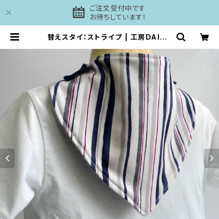
ご注文受付中です
お待ちしています！
替えスタイ：ストライプ | 工房DAISH
I