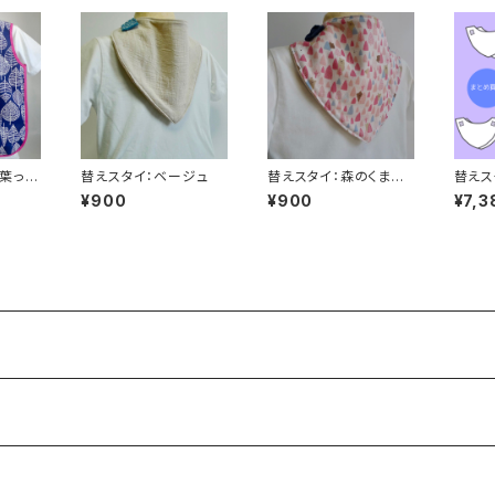
葉っぱ
替えスタイ：ベージュ
替えスタイ：森のくまさ
替えス
ん
0枚
¥900
¥900
¥7,3