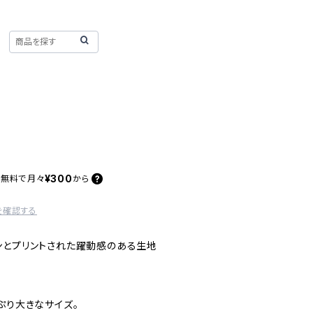
¥300
料無料で
月々
から
を確認する
ンとプリントされた躍動感のある生地
ぷり大きなサイズ。