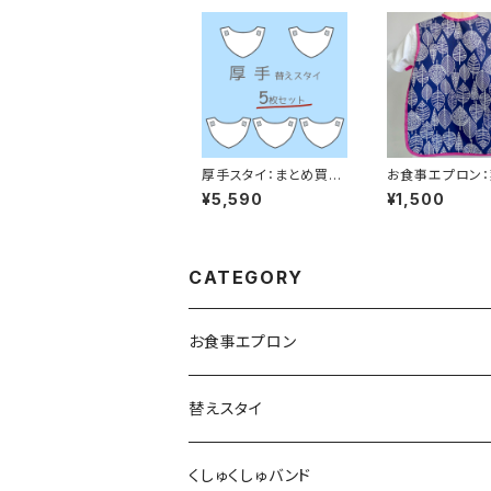
厚手スタイ：まとめ買い
お食事エプロン：
5枚
（つつじ色）
¥5,590
¥1,500
CATEGORY
お食事エプロン
替えスタイ
くしゅくしゅバンド