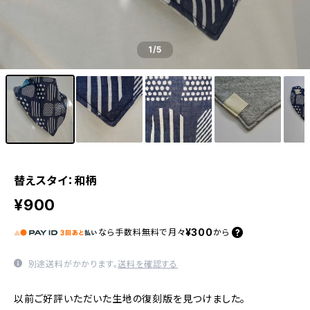
1
/5
替えスタイ：和柄
¥900
¥300
なら
手数料無料で
月々
から
別途送料がかかります。
送料を確認する
以前ご好評いただいた生地の復刻版を見つけました。