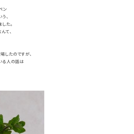
ペン
いう、
ました。
んて、
場したのですが、
ている人の話は