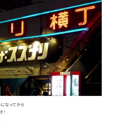
ルになってから
そ！
、