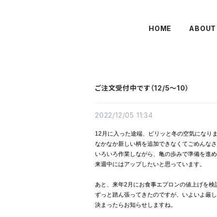
HOME
ABOUT
ご注文受付中です（12/5〜10）
2022/12/05 11:34
12月に入った途端、ピリッと冬の空気になり
なかなか新しい柄を追加できなくてごめんなさ
いろいろ作業しながら、亀の歩みで準備を進め
来週中にはアップしたいと思っています。
あと、来年2月にお食事エプロンの値上げを検
ずっと踏ん張ってきたのですが、いよいよ厳し
決まったらお知らせしますね。